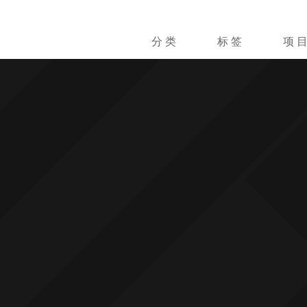
分 类
标 签
项 