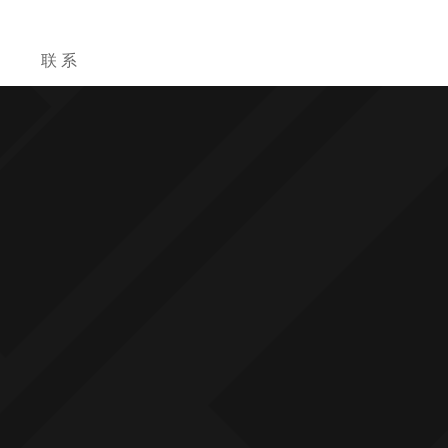
目
联 系