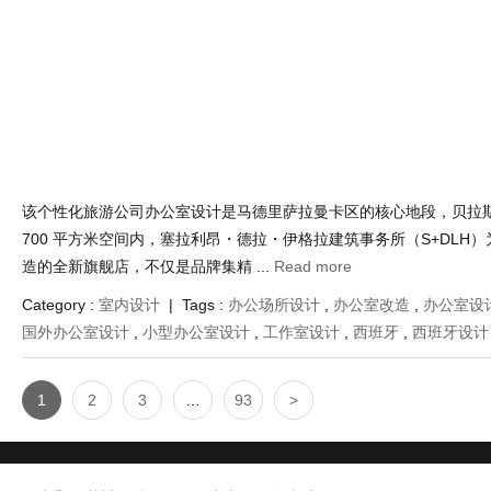
DA-OSAKA 公司与 RID 合作，将东京分公司办公室设计落于千代田
市最具历史底蕴的出版街区之一。其所在建筑曾是日本桥河畔的报纸印
纸中的报纸大楼” 之称，如今以既扎 ...
Read more
Category :
室内设计
| Tags :
loft风格
,
loft风设计
,
办公场所设计
,
间设计
,
国外办公室设计
,
工业风设计
,
日本
,
日本设计
,
旧房改造
旅行序曲内核感官唤醒场域平衡与纯粹的办
Jan 7 , 2026 | Views : 638