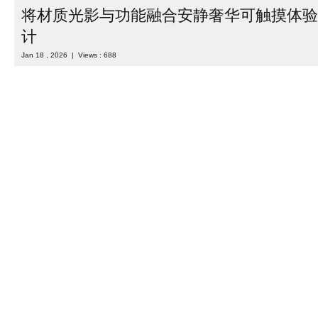
当顶尖特技飞行、自由式摩托越野与跳伞领域的探索者，遇上兼具严
计，便诞生了 Aerotim 多功能机库 —— 这座由 Timur Fatkullin
“空中基地”。它既是承载轻型运动 ...
Read more
Category :
室内设计
| Tags :
loft风格
,
loft风设计
,
乌克兰
,
乌克兰
办公室设计
,
办公空间设计
,
工业风设计
,
机库设计
将材质光影与功能融合安静奢华可触摸体验
计
Jan 18 , 2026 | Views : 688