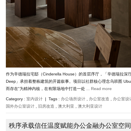
作为辛德瑞拉宅邸（Cinderella House）的首层序厅，「辛德瑞拉深厅 Ci
Deep」承担着整栋建筑的开篇叙事。项目以社群核心理念乌班图 Ubun
而存在”为精神内核，在有限场地中打造一处 ...
Read more
Category :
室内设计
| Tags :
办公场所设计
,
办公室改造
,
办公室设
国外办公室设计
,
旧房改造
,
澳大利亚
,
澳大利亚设计
秩序承载信任温度赋能办公金融办公室空间