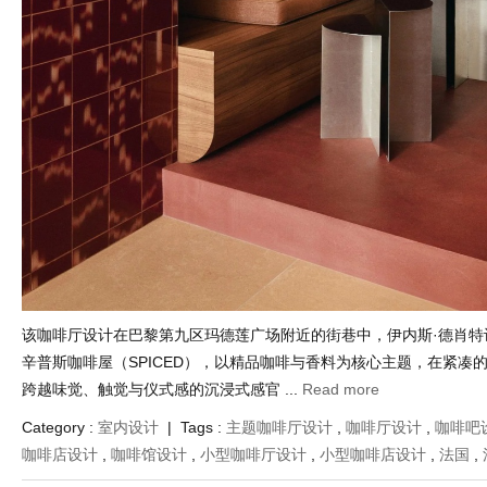
该咖啡厅设计在巴黎第九区玛德莲广场附近的街巷中，伊内斯·德肖特
辛普斯咖啡屋（SPICED），以精品咖啡与香料为核心主题，在紧凑
跨越味觉、触觉与仪式感的沉浸式感官 ...
Read more
Category :
室内设计
| Tags :
主题咖啡厅设计
,
咖啡厅设计
,
咖啡吧
咖啡店设计
,
咖啡馆设计
,
小型咖啡厅设计
,
小型咖啡店设计
,
法国
,