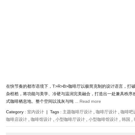
在快节奏的都市语境下，T>R>B>咖啡厅以极简克制的设计语言，打
杂桎梏，将功能与美学、冷硬与温润完美融合，打造出一处兼具秩序
式咖啡栖息地。整个空间以浅灰与纯 ...
Read more
Category :
室内设计
| Tags :
主题咖啡厅设计
,
咖啡厅设计
,
咖啡吧
咖啡店设计
,
咖啡馆设计
,
小型咖啡厅设计
,
小型咖啡馆设计
,
韩国
,