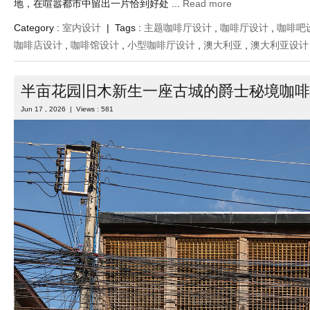
地，在喧嚣都市中留出一片恰到好处 ...
Read more
Category :
室内设计
| Tags :
主题咖啡厅设计
,
咖啡厅设计
,
咖啡吧
咖啡店设计
,
咖啡馆设计
,
小型咖啡厅设计
,
澳大利亚
,
澳大利亚设计
半亩花园旧木新生一座古城的爵士秘境咖啡
Jun 17 , 2026 | Views : 581