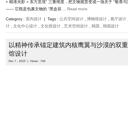
当文物展陈跳出 “明亮展厅”的惯性，这个以暗调肌理为基底的博物馆设
+ 精准光影 + 东方意境” 三重维度，把文物观赏变成一场关于 “敬畏与
—— 它既是包裹文物的 “黑盒容 ...
Read more
Category :
室内设计
| Tags :
公共空间设计
,
博物馆设计
,
展厅设计
计
,
文化中心设计
,
文化馆设计
,
艺术空间设计
,
韩国
,
韩国设计
以精神传承锚定建筑内核鹰翼与沙漠的双重
馆设计
Dec 7 , 2025 | Views : 749