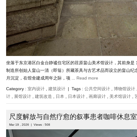
坐落于东京港区白金台静谧住宅区的荏原畠山美术馆设计，其前身是 19
制造所创始人畠山一清（即翁）所藏茶具与古艺术品而设立的畠山纪念馆
月沉淀，在馆舍建成周年之际，项 ...
Read more
Category :
室内设计
,
建筑设计
| Tags :
公共空间设计
,
博物馆设计
计
,
展馆设计
,
建筑改造
,
日本
,
日本设计
,
画廊设计
,
美术馆设计
,
尺度解放与自然疗愈的叙事患者咖啡休息室
Mar 19 , 2026 | Views : 508