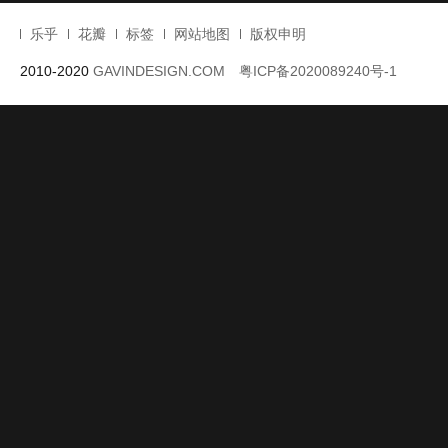
计
,
混凝土建筑设计
,
游客中心设计
,
游客服务中心设计
1
2
3
…
73
>
乐乎
花瓣
标签
网站地图
版权申明
2010-2020
GAVINDESIGN.COM
粤ICP备2020089240号-1