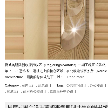
挪威奥斯陆新政府行政区（Regjeringskvartalet）一期工程正式落成
年 7・22 恐怖袭击遗址之上的核心区域，在北欧建筑事务所（Nordic Offi
Architecture）领衔的总体规划下，以 “ ...
Read more
Category :
室内设计
,
建筑设计
| Tags :
公共空间设计
,
办公楼设计
,
挪威设计
,
政府办公楼设计
,
政府服务中心设计
梯度式围合递进藏阅平衡肌理共生的图书馆
Jan 19 , 2026 | Views : 1,797