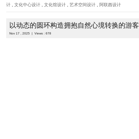
在阿布扎比萨迪亚特文化区的核心地带，扎耶德国家博物馆设计以五
漠天际线，成为阿联酋文化身份的全新地标。这座由福斯特建筑事务
馆，以开国元勋谢赫·扎耶德·本·苏丹 ...
Read more
Category :
室内设计
| Tags :
公共空间设计
,
博物馆设计
,
展厅设计
计
,
文化中心设计
,
文化馆设计
,
艺术空间设计
,
阿联酋设计
以动态的圆环构造拥抱自然心境转换的游客
Nov 17 , 2025 | Views : 678