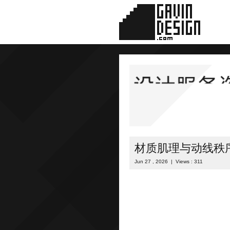
材质肌理与动线秩
Jun 27 , 2026 | Views : 311