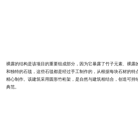
谷物食品企业VI
规则形状创造全
间每个角落创造
生的生态有机
设计
景体验的民宿设
充满活力温馨体
言民宿设计
计
验的书店设计
乐乎
花瓣
标签
网站地图
版权申明
2010-2020
GAVINDESIGN.COM
粤ICP备2020089240号-1