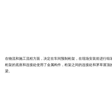
裸露的结构是该项目的重要组成部分，因为它暴露了竹子元素、裸露的混
和独特的石毯，这些石毯都是经过手工制作的，从根据每块石材的特
精心制作。该建筑采用圆形竹桁架，是自然与建筑相结合，创造可持
典范。