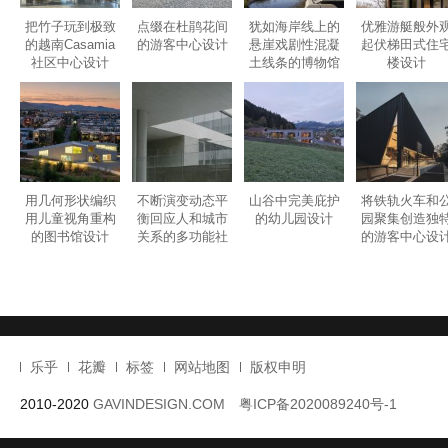
把竹子玩到极致
点缀在杜鹃花间
犹如海岸线上的
优雅游艇般外
的越南Casamia
的游客中心设计
悬崖戏剧性混凝
起伏梯田式住
社区中心设计
土线条的博物馆
楼设计
设计
用几何形状编织
不断演变动态平
山谷中完美庇护
将铁轨火车和
用儿童视角重构
衡回应人和城市
的幼儿园设计
园聚集创造独
的图书馆设计
关系的多功能社
的游客中心设
区中心设计
乐乎
花瓣
标签
网站地图
版权申明
2010-2020
GAVINDESIGN.COM
粤ICP备2020089240号-1