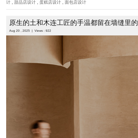
计
,
甜品店设计
,
蛋糕店设计
,
面包店设计
原生的土和木连工匠的手温都留在墙缝里的
Aug 20 , 2025 | Views : 922