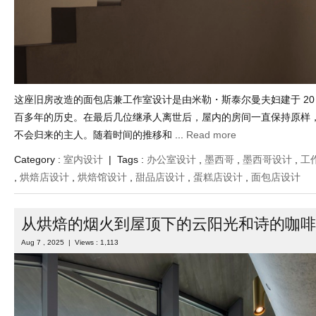
这座旧房改造的面包店兼工作室设计是由米勒・斯泰尔曼夫妇建于 20
百多年的历史。在最后几位继承人离世后，屋内的房间一直保持原样
不会归来的主人。随着时间的推移和 ...
Read more
Category :
室内设计
| Tags :
办公室设计
,
墨西哥
,
墨西哥设计
,
工
,
烘焙店设计
,
烘焙馆设计
,
甜品店设计
,
蛋糕店设计
,
面包店设计
从烘焙的烟火到屋顶下的云阳光和诗的咖啡
Aug 7 , 2025 | Views : 1,113