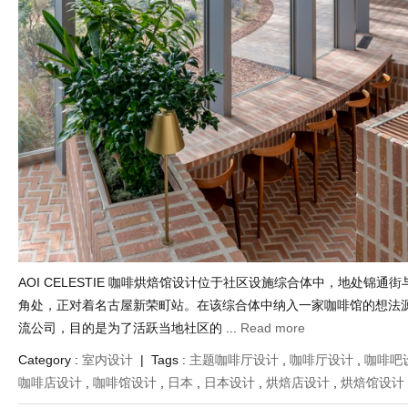
AOI CELESTIE 咖啡烘焙馆设计位于社区设施综合体中，地处锦通街与
角处，正对着名古屋新荣町站。在该综合体中纳入一家咖啡馆的想法
流公司，目的是为了活跃当地社区的 ...
Read more
Category :
室内设计
| Tags :
主题咖啡厅设计
,
咖啡厅设计
,
咖啡吧
咖啡店设计
,
咖啡馆设计
,
日本
,
日本设计
,
烘焙店设计
,
烘焙馆设计