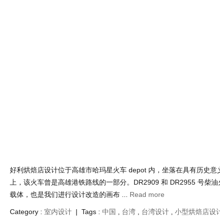
圣保罗庞培亚社区的这栋半独立式小住宅已被改造成一家小型面包店
用的休息区和产品生产区。Mich Mich 面包店的建筑项目基于将公
连接的设计理念。项目通过开设新 ...
Read more
Category :
室内设计
| Tags :
小型烘焙店设计
,
小型烘焙馆设计
,
巴
改造
,
烘焙店设计
,
烘焙馆设计
,
甜品店设计
,
蛋糕店设计
,
面包店设
在百年火车车厢内演绎动态韵律新旧美学的
May 20 , 2025 | Views : 893