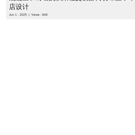
Pastelowe 是华沙索莱茨街上一家独特的甜品店设计，凭借其招牌甜
（pastéis de nata），将顾客直接带入葡萄牙冲浪营地的氛围。这
间，从奶油蛋挞的正宗风味到周围的环 ...
Read more
Category :
室内设计
| Tags :
小吃店设计
,
小型烘焙店设计
,
店面设
,
波兰设计
,
烘焙店设计
,
烘焙馆设计
,
甜品店设计
,
面包店设计
混凝土和砖墙的烘焙社交发酵街坊邻里下午
店设计
Jun 1 , 2025 | Views : 849