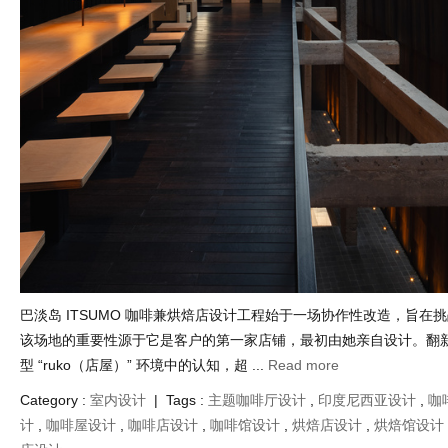
巴淡岛 ITSUMO 咖啡兼烘焙店设计工程始于一场协作性改造，旨在
该场地的重要性源于它是客户的第一家店铺，最初由她亲自设计。翻
型 “ruko（店屋）” 环境中的认知，超 ...
Read more
Category :
室内设计
| Tags :
主题咖啡厅设计
,
印度尼西亚设计
,
咖
计
,
咖啡屋设计
,
咖啡店设计
,
咖啡馆设计
,
烘焙店设计
,
烘焙馆设计