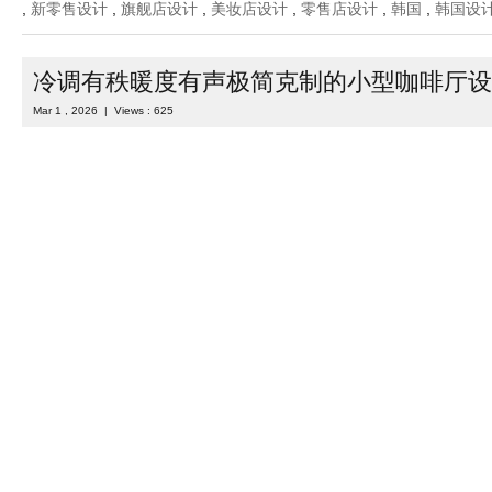
在当代健康美妆零售的场景迭代中，Olive Young 全新门店以极简
将品牌清新活力与空间理性秩序深度融合，摒弃传统美妆店的繁杂堆
觉基底、高效流畅的功能布局与细 ...
Read more
Category :
室内设计
| Tags :
专卖店设计
,
化妆品店设计
,
彩妆店设
,
新零售设计
,
旗舰店设计
,
美妆店设计
,
零售店设计
,
韩国
,
韩国设