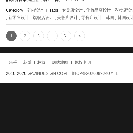
当美妆零售店空间设计跳出 “货架堆砌” 的传统框架，以 “功能分区的精
的柔性融合” 为核心，便催生出 Olive Young 这家兼具效率与温度
的功能骨架为基底，将产品展 ...
Read more
Category :
室内设计
| Tags :
专卖店设计
,
化妆品店设计
,
彩妆店设
,
新零售设计
,
旗舰店设计
,
美妆店设计
,
零售店设计
,
韩国
,
韩国设