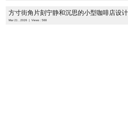
ST01 石材展厅设计旗舰店坐落于首尔鹤洞站附近，位于一片建材商
首层。此处的“旗舰”并非指规模大小，而是指最能彰显品牌理念与标
面积仅39平方米，却完美诠释了 S ...
Read more
Category :
室内设计
,
展示设计
| Tags :
展位设计
,
展厅设计
,
展览
馆设计
,
店铺设计
,
店面设计
,
石材展厅设计
,
韩国
,
韩国设计
方寸街角片刻宁静和沉思的小型咖啡店设计
Mar 21 , 2026 | Views : 588