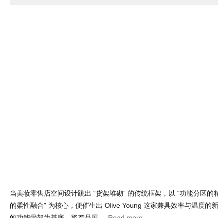
在快节奏的都市语境下，T>R>B>咖啡厅以极简克制的设计语言，打
杂桎梏，将功能与美学、冷硬与温润完美融合，打造出一处兼具秩序
式咖啡栖息地。整个空间以浅灰与纯 ...
Read more
Category :
室内设计
| Tags :
主题咖啡厅设计
,
咖啡厅设计
,
咖啡吧
咖啡店设计
,
咖啡馆设计
,
小型咖啡厅设计
,
小型咖啡馆设计
,
韩国
,
秩序与温度共生金属与柔光协奏的美妆店设
Jan 25 , 2026 | Views : 752