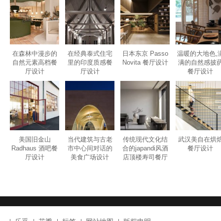
在森林中漫步的
在经典泰式住宅
日本东京 Passo
温暖的大地色,
自然元素高档餐
里的印度质感餐
Novita 餐厅设计
满的自然感披
厅设计
厅设计
餐厅设计
美国旧金山
当代建筑与古老
传统现代文化结
武汉美自在烘
Radhaus 酒吧餐
市中心间对话的
合的japandi风酒
餐厅设计
厅设计
美食广场设计
店顶楼寿司餐厅
和水疗中心设计
乐乎
花瓣
标签
网站地图
版权申明
2010-2020
GAVINDESIGN.COM
粤ICP备2020089240号-1