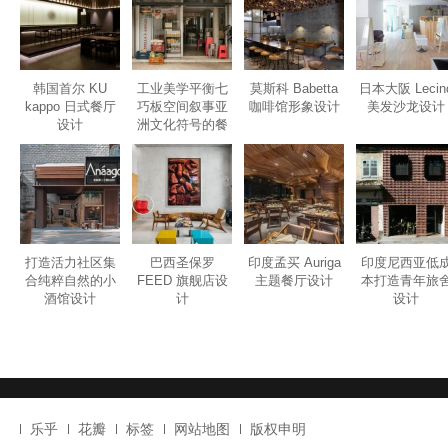
韩国首尔 KU
工业美学平衡七
莫斯科 Babetta
日本大阪 Lecin
kappo 日式餐厅
巧板空间叙事亚
咖啡馆形象设计
美发沙龙设计
设计
洲文化符号的餐
厅设计
打造活力社区集
巴西圣保罗
印度孟买 Auriga
印度尼西亚低
合纯粹自然的小
FEED 旗舰店设
主题餐厅设计
本打造青年旅
酒馆设计
计
设计
乐乎
花瓣
标签
网站地图
版权申明