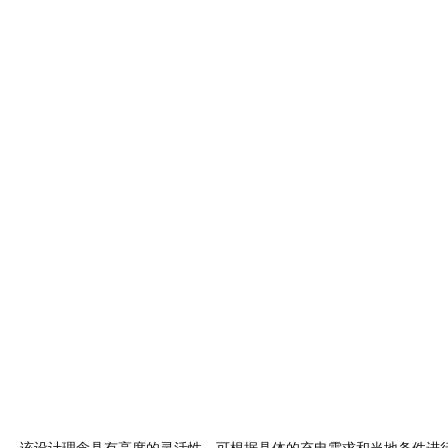
该设计理念具有高度的灵活性，可根据具体的充电需求和当地条件进
在市场发生变化时，每个充电站都能随时间推移进行修改。简洁的设
质结构、可见的机械细节、体验式景观项目和绿色屋顶。这提供了无
根据大多数地点和尺寸（从小型到超大型）进行定制。