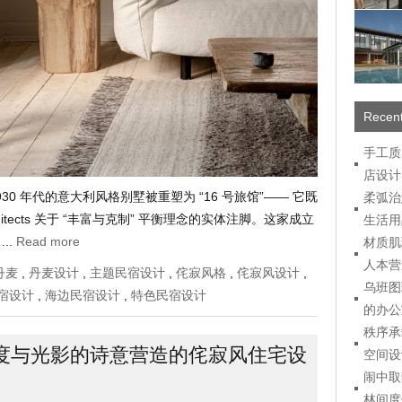
Recent
手工质
店设计
0 年代的意大利风格别墅被重塑为 “16 号旅馆”—— 它既
柔弧治
hitects 关于 “丰富与克制” 平衡理念的实体注脚。这家成立
生活用
..
Read more
材质肌
人本营
丹麦
,
丹麦设计
,
主题民宿设计
,
侘寂风格
,
侘寂风设计
,
乌班图
宿设计
,
海边民宿设计
,
特色民宿设计
的办公
秩序承
度与光影的诗意营造的侘寂风住宅设
空间设
闹中取
林间度