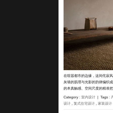
在喧嚣都市的边缘，这间侘寂风住
灰墙的肌理与光影的韵律编织成
的本真触感、空间尺度的精准把控 
Category :
室内设计
| Tags :
设计
,
复式住宅设计
,
家装设计