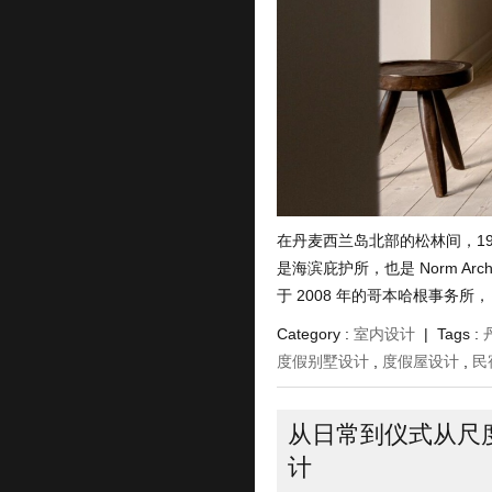
在丹麦西兰岛北部的松林间，193
是海滨庇护所，也是 Norm Arc
于 2008 年的哥本哈根事务所， .
Category :
室内设计
| Tags :
度假别墅设计
,
度假屋设计
,
民
从日常到仪式从尺
计