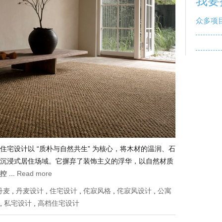
我要
众多项
宅设计以 “质朴与自然共生” 为核心，将木材的温润、石
沉浸式居住场域。它摒弃了装饰主义的浮华，以自然材质
...
Read more
丹麦
,
丹麦设计
,
住宅设计
,
侘寂风格
,
侘寂风设计
,
公寓
,
私宅设计
,
高档住宅设计