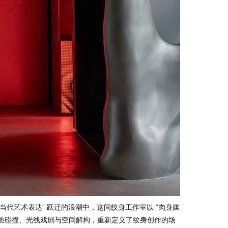
 “当代艺术表达” 跃迁的浪潮中，这间纹身工作室以 “肉身媒
材质碰撞、光线戏剧与空间解构，重新定义了纹身创作的场