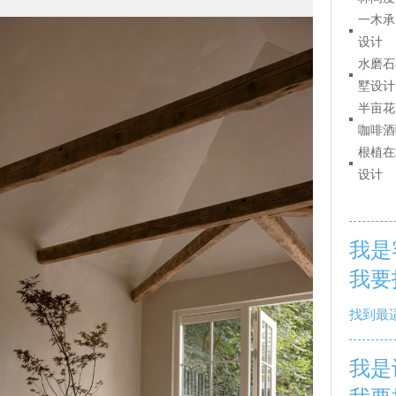
一木承
设计
水磨石
墅设计
半亩花
咖啡酒
根植在
设计
我是
我要
找到最
我是