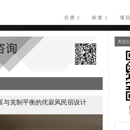
分 类
标 签
项 
关注公
富与克制平衡的侘寂风民宿设计