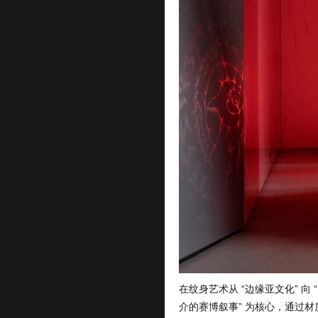
在纹身艺术从 “边缘亚文化” 向
介的赛博叙事” 为核心，通过