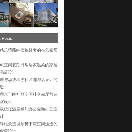
 Posts
感筑境藏纳松弛轻奢的布艺家居
愈空间复刻日常居家温柔的家居
品店设计
理与动线秩序社区咖啡店设计的
造
理念下的社群空间社交前厅营造
室设计
载信任温度赋能办公金融办公室
计
静框景造境顺势下沉空间递进的
假屋设计