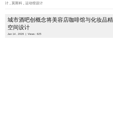
在莫斯科利察住宅小区的底商之内，一座总面积达 800㎡的专业乒乓
成。600㎡的乒乓球主赛场占据空间核心，余下区域则划分出入口区
区与公共休闲区，以 “专业竞技” ...
Read more
Category :
室内设计
| Tags :
体育馆设计
,
俄罗斯
,
俄罗斯设计
,
俱
计
,
莫斯科
,
运动馆设计
城市酒吧创概念将美容店咖啡馆与化妆品精