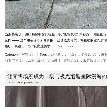
当服装店设计跳出精致橱窗的桎梏，以 “废墟肌理” 为容器，便催生
空间 —— 这个服装店以未修饰的工业基底为骨架，将粗粝的空间质
相织，构建出一场 “反商业美学” ...
Read more
Category :
室内设计
| Tags :
loft风格
,
loft风设计
,
专卖店设计
,
俄
商业空间设计
,
工业风设计
,
店面设计
,
旗舰店设计
,
服装店设计
,
零
让零售场景成为一场与极光邂逅星际漫游的
Jan 18 , 2026 | Views : 690