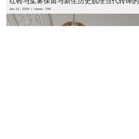
Facage Concept 网络打造了城市酒吧的创新概念，核心构想是将
品精品店设计三大业态融合于同一空间，构建出集休闲、美容、购物
费场景。卡特尔设计工作室负责这一 ...
Read more
Category :
室内设计
| Tags :
俄罗斯
,
俄罗斯设计
,
化妆品店设计
,
空间设计
,
店铺设计
,
店面设计
,
精品店设计
,
美容店设计
,
美甲店设
红砖与柔雾保留与新生历史肌理当代转译的
Jan 13 , 2026 | Views : 706