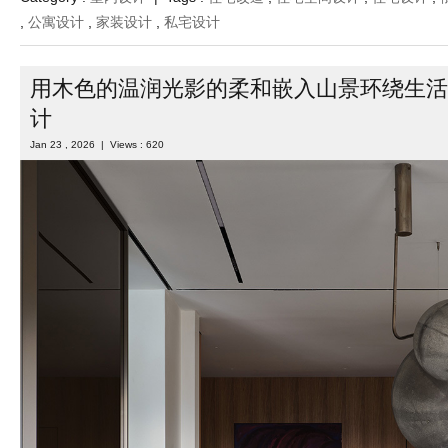
,
公寓设计
,
家装设计
,
私宅设计
用木色的温润光影的柔和嵌入山景环绕生活
计
Jan 23 , 2026 | Views : 620