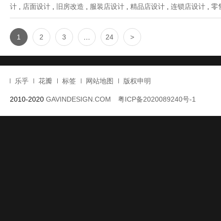
当 20 世纪初圣彼得堡公寓楼的老砖墙遇上当代极简美学服装店设计，
店，便成了 “历史肌理与现代质感” 的共生容器 —— 在高天花、宽
装下一个松弛又精致的服装体验场 ...
Read more
Category :
室内设计
| Tags :
专卖店设计
,
俄罗斯
,
俄罗斯设计
,
商
计
,
店面设计
,
旧房改造
,
服装店设计
,
精品店设计
,
连锁店设计
,
零
1
2
3
…
24
>