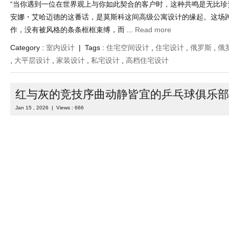
“当你遇到一位在世界观上与你如此契合的客户时，这种共鸣是无比珍贵
安娜・艾哈迈德的这番话，是莫斯科这间高级公寓设计的缘起。这场
作，没有被风格的条条框框束缚，而 ...
Read more
Category :
室内设计
| Tags :
住宅空间设计
,
住宅设计
,
俄罗斯
,
俄
,
大平层设计
,
家装设计
,
私宅设计
,
高档住宅设计
红与灰的竞技序曲动静皆宜的乒乓球俱乐部
Jan 15 , 2026 | Views : 666