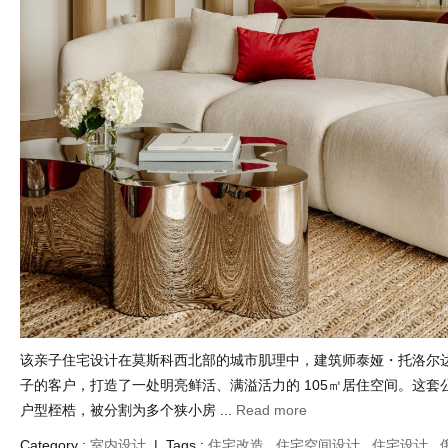
该亲子住宅设计在莫斯科西北部的城市肌理中，建筑师泰娅・托洛尔
子的客户，打造了一处明亮鲜活、满溢活力的 105㎡居住空间。这套
户型桎梏，被分割为多个狭小房 ...
Read more
Category :
室内设计
| Tags :
住宅改造
,
住宅空间设计
,
住宅设计
,