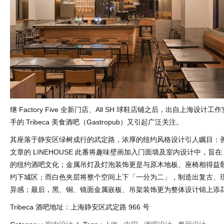
继 Factory Five 全新门店、All SH 球鞋店铺之后，出自上海设计工作室
手的 Tribeca 美食酒吧（Gastropub）又引起广泛关注。
其座落于静安区绿树成行的武定路，浓厚的纽约风格设计引人瞩目：
文章的 LINEHOUSE 此番将趣味壁画加入门面墙及室内设计中，旨在「
的纽约酒吧文化；金属吊灯及灯泡装饰更是与原木地板、座椅相得益
约下城区；而白色夹层将整个空间上下「一分为二」，制造出复古、
异感；最后，黑、铜、镜面金属嵌板、吊架装饰更为整体设计锦上添
Tribeca 酒吧地址：上海静安区武定路 966 号