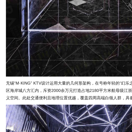
无锡“M·KING” KTV设计运用大量的几何形架构，在号称年轻的“幻
区海岸城八方汇内，斥资2000余万元打造占地2180平方米航母级江
义空间。此处交通便利且地理位置优越，覆盖四周高端白领人群，具