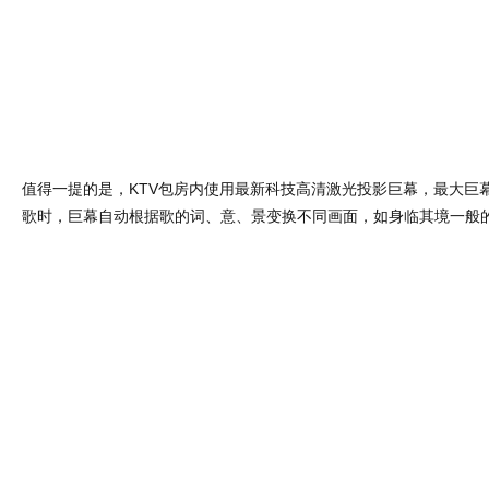
项目名称：无锡MKINGKTV
设计单位： 新冶组设计顾问有限公司
设计面积：2180平方米
竣工日期：2018.09
项目地点：无锡
Category :
室内设计
| Tags :
KTV装修
,
KTV设计
,
商业空间设计
,
夜总会设计
,
娱乐空间设计
GAVINDESIGN.COM
用几何线条打造的后现代风KTV设计|新治组
© 非特殊说明，本文版权归原作者所有。