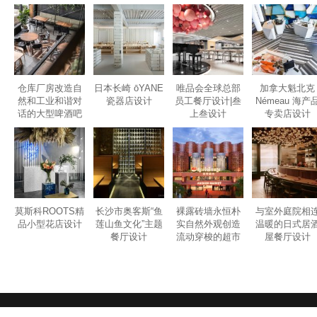
仓库厂房改造自
日本长崎 ōYANE
唯品会全球总部
加拿大魁北克
然和工业和谐对
瓷器店设计
员工餐厅设计|叁
Némeau 海产
话的大型啤酒吧
上叁设计
专卖店设计
设计
莫斯科ROOTS精
长沙市奥客斯“鱼
裸露砖墙永恒朴
与室外庭院相
品小型花店设计
莲山鱼文化”主题
实自然外观创造
温暖的日式居
餐厅设计
流动穿梭的超市
屋餐厅设计
设计