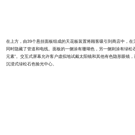
Category :
室内设计
| Tags :
专卖店设计
,
商业空间设计
,
孟菲斯风
店铺设计
,
店面设计
,
旗舰店设计
,
眼镜店设计
,
视光中心设计
GAVINDESIGN.COM
孟菲斯风Eyewa眼镜店设计
© 非特殊说明，本文版权归原作者所有。
更加关注原始独
围绕冰岛精神和
犹如精致的橱窗
连接宠物和人
特氛围的茶饮店
理想的自然意向
独特的色彩语言
美空间的零售
设计
买手店设计
狭长型精品店设
间设计
计