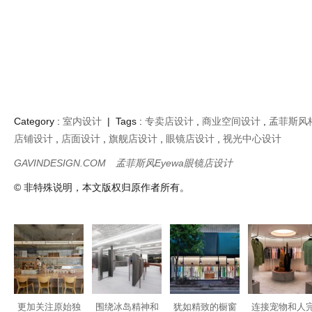
以非洲文化为中
充满艺术气息身
木质托盘打造的
在感官过渡深
心的潮牌店设计
临其境极简自然
眼镜店设计
沉浸静思沉淀
体验的服装店设
度过专属时光
计
香氛店设计
乐乎
花瓣
标签
网站地图
版权申明
2010-2020
GAVINDESIGN.COM
粤ICP备2020089240号-1