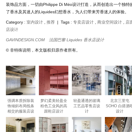
装饰品方面，一切由Philippe Di Méo设计打造，从而创造出一个
了香水及其迷人的Liquides幻想香水，为人们带来芳香迷人的体验。
Category :
室内设计
,
推荐
| Tags :
专卖店设计
,
商业空间设计
,
店
店设计
GAVINDESIGN.COM
法国巴黎 Liquides 香水店设计
© 非特殊说明，本文版权归原作者所有。
强调本质拆除装
梦幻柔美轻盈全
轻盈通透的玻璃
北京三里屯
饰倾斜布局线条
粉色工业风的高
工艺品零售店设
SOHO 白搭酒
相交的服装店设
跟鞋店设计
计
设计
计