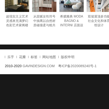
超现实主义艺术
从甜腻女性符号
希腊雅典 MODA
双坡屋顶多功
灵感来充满梦幻
中抽离以自然材
BAGNO &
社会文化和体
色彩艺术家阁楼
质碰撞柔与糙共
INTERNI 店面设
馆设计
眼镜店设计
生的内衣店设计
计
乐乎
花瓣
标签
网站地图
版权申明
2010-2020
GAVINDESIGN.COM
粤ICP备2020089240号-1