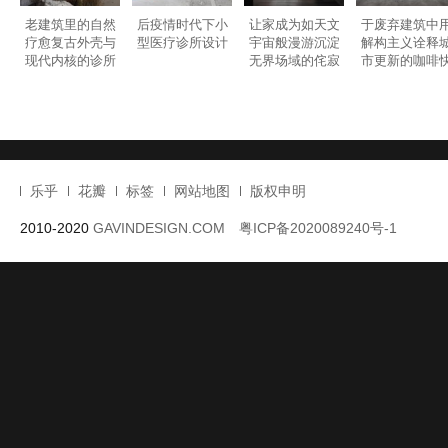
理性而梦幻的半
宛如精品酒店颠
强调建筑表达重
香港 FIRMA 医
透明咖啡馆设计
覆传统医疗冰冷
要性的中国台湾
美容诊所VI设
感的温暖诊所设
台北音乐中心设
计
计
老建筑里的自然
后疫情时代下小
让家成为如天文
于废弃建筑中
疗愈复古外壳与
型医疗诊所设计
宇宙般漫游沉淀
解构主义诠释
现代内核的诊所
无界场域的侘寂
市更新的咖啡
设计
风住宅设计
闪店设计
乐乎
花瓣
标签
网站地图
版权申明