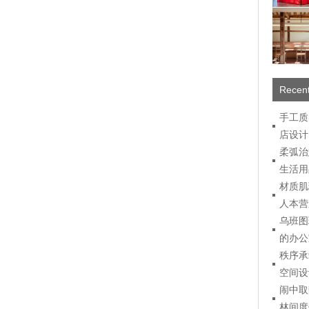
Recent
手工质
店设计
柔弧治
生活用
材质肌
人本营
乌班图
的办公
秩序承
空间设
闹中取
林间度