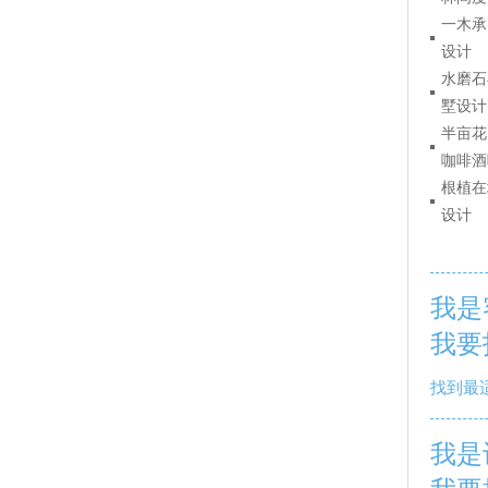
一木承
设计
水磨石
墅设计
半亩花
咖啡酒
根植在
设计
我是
我要
找到最
我是