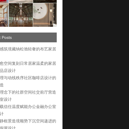
 Posts
感筑境藏纳松弛轻奢的布艺家居
愈空间复刻日常居家温柔的家居
品店设计
理与动线秩序社区咖啡店设计的
造
理念下的社群空间社交前厅营造
室设计
载信任温度赋能办公金融办公室
计
静框景造境顺势下沉空间递进的
假屋设计