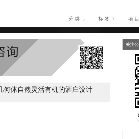
分 类
标 签
项 
关注公
几何体自然灵活有机的酒庄设计