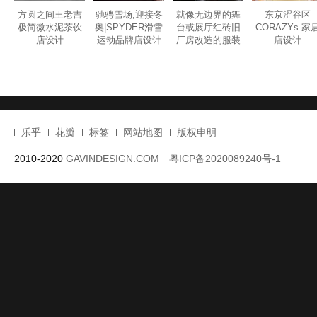
方圆之间王老吉
驰骋雪场,迎接冬
就像无边界的舞
东京涩谷区
极简微水泥茶饮
奥|SPYDER滑雪
台或展厅红砖旧
CORAZYs 家
店设计
运动品牌店设计
厂房改造的服装
店设计
店设计
乐乎
花瓣
标签
网站地图
版权申明
2010-2020
GAVINDESIGN.COM
粤ICP备2020089240号-1