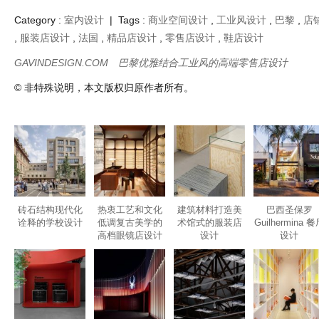
Category :
室内设计
| Tags :
商业空间设计
,
工业风设计
,
巴黎
,
店
,
服装店设计
,
法国
,
精品店设计
,
零售店设计
,
鞋店设计
GAVINDESIGN.COM
巴黎优雅结合工业风的高端零售店设计
© 非特殊说明，本文版权归原作者所有。
砖石结构现代化
热衷工艺和文化
建筑材料打造美
巴西圣保罗
诠释的学校设计
低调复古美学的
术馆式的服装店
Guilhermina 
高档眼镜店设计
设计
设计