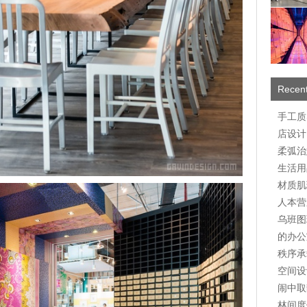
Recent
手工质
店设计
柔弧治
生活用
材质肌
人本营
乌班图
的办公
秩序承
空间设
闹中取
林间度