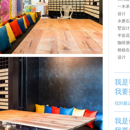
一木承
设计
水磨石
墅设计
半亩花
咖啡酒
根植在
设计
我是
我要
找到最
我是