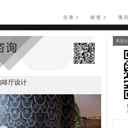
分 类
标 签
项 
关注公
 咖啡厅设计