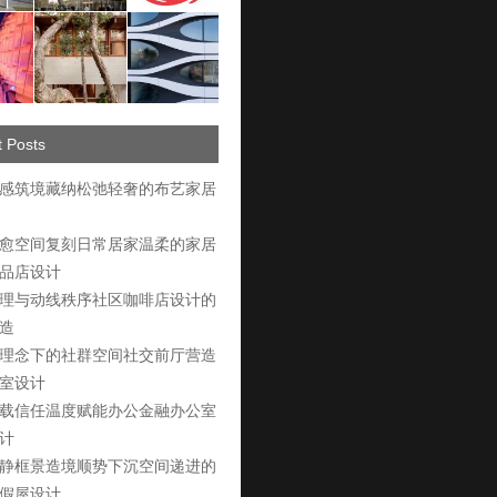
 Posts
感筑境藏纳松弛轻奢的布艺家居
愈空间复刻日常居家温柔的家居
品店设计
理与动线秩序社区咖啡店设计的
造
理念下的社群空间社交前厅营造
室设计
载信任温度赋能办公金融办公室
计
静框景造境顺势下沉空间递进的
假屋设计