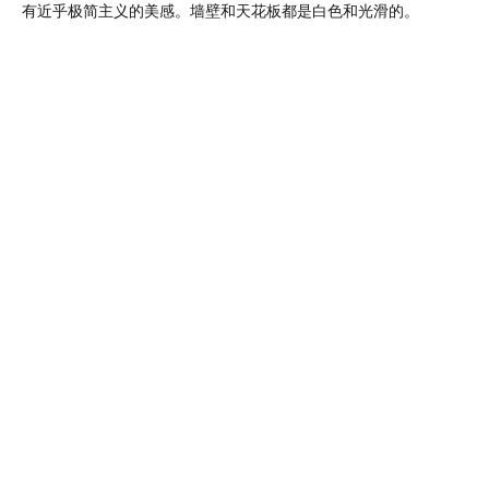
家庭住宅的体量毗邻溪流，在庭院中营造出私密性。三个不等边相连
格外突出。有了这些屋顶，房屋的空间变得丰富多彩，住户可以从较
的空间过渡到有时大得出奇的开放空间。新建筑与历史悠久的磨坊建
有近乎极简主义的美感。墙壁和天花板都是白色和光滑的。