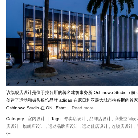
该旗舰店设计是位于拉各斯的著名建筑事务所 Oshinowo Studio（前 cmDes
创建了运动和街头服饰品牌 adidas 在尼日利亚最大城市拉各斯的首
Oshinowo Studio 在 ONL Estat ...
Read more
Category :
室内设计
| Tags :
专卖店设计
,
品牌店设计
,
商业空间设
店设计
,
旗舰店设计
,
运动品牌店设计
,
运动鞋店设计
,
连锁店设计
,
计