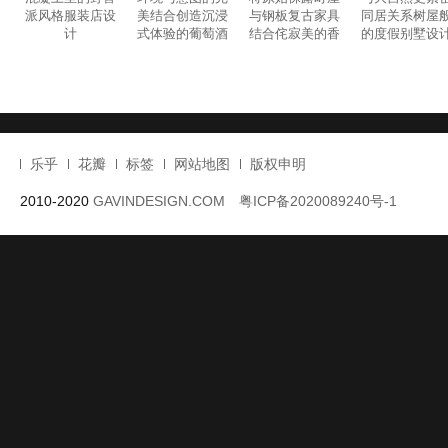
派风格服装店设
美结合创造沉浸
与钢板复古家具
同居关系树屋
计
式体验的葡萄酒
结合侘寂美的香
的度假别墅设
酒庄设计
水店设计
乐乎
花瓣
标签
网站地图
版权申明
2010-2020
GAVINDESIGN.COM
粤ICP备2020089240号-1