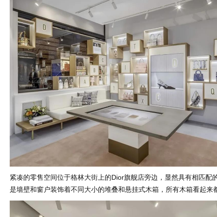
紧凑的零售空间位于格林大街上的Dior旗舰店旁边，显然具有相匹配
是墙壁和窗户装饰着不同大小的堆叠和悬挂式木箱，所有木箱看起来