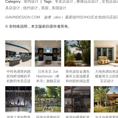
Category :
室内设计
| Tags :
专卖店设计
,
奢侈品店设计
,
女包店设
具店设计
,
纽约设计
,
美国
,
美国设计
GAVINDESIGN.COM
迪奥（dior）最新纽约SOHO区女包快闪店设
© 非特殊说明，本文版权归原作者所有。
中性色调里的跳
日本东京 Jun
黑色波纹金属包
大地色调自然
跃纯粹清晰的手
Hashimoto（桥
裹外立面温暖柔
暖极简主义的
机数码专卖店设
本淳）旗舰店设
和内部的湖边度
宝店设计
计
计
假屋设计
混凝土里的野兽
环境与意图的完
将原始裸露町屋
与大自然更紧