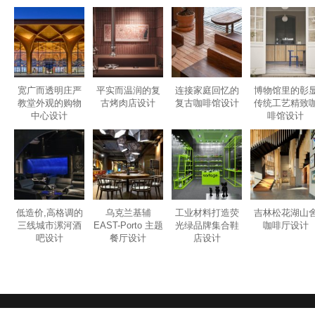
宽广而透明庄严
平实而温润的复
连接家庭回忆的
博物馆里的彰
教堂外观的购物
古烤肉店设计
复古咖啡馆设计
传统工艺精致
中心设计
啡馆设计
低造价,高格调的
乌克兰基辅
工业材料打造荧
吉林松花湖山
三线城市漯河酒
EAST-Porto 主题
光绿品牌集合鞋
咖啡厅设计
吧设计
餐厅设计
店设计