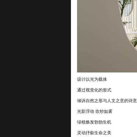
设计以光为载体
通过视觉化的形式
倾诉自然之形与人文之意的诗意
光影浮动 吹纱如雾
绿植焕发勃勃生机
灵动抒叙生命之美