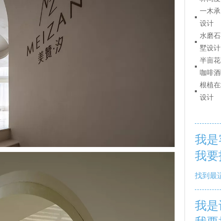
一木承
设计
水磨石
墅设计
半亩花
咖啡酒
根植在
设计
我是
我要
找到最
我是