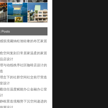
 Posts
感筑境藏纳松弛轻奢的布艺家居
愈空间复刻日常居家温柔的家居
品店设计
理与动线秩序社区咖啡店设计的
造
理念下的社群空间社交前厅营造
室设计
载信任温度赋能办公金融办公室
计
静框景造境顺势下沉空间递进的
假屋设计