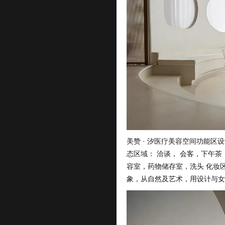
美赞 · 汐医疗美容空间功能区
态区域： 洽谈， 会客，下午茶
容室，药物储存室，洗头 化妆
象，从自然及艺术，用设计与女