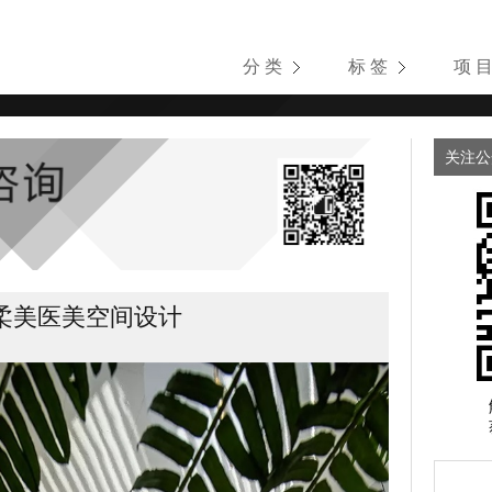
分 类
标 签
项 
关注公
柔美医美空间设计