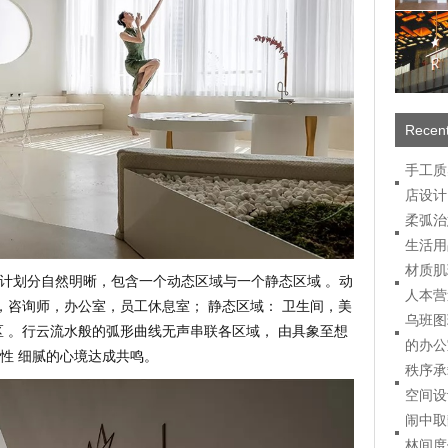
Recent
手工质
店设计
柔弧治
生活用
材质肌
设计划分自然明晰，包含一个动态区域与一个静态区域 。动
人本营
，咨询师，办公室，员工休息室； 静态区域： 卫生间，美
乌班图
区 。行云流水般的弧形曲线无声串联各区域， 由具象至想
的办公
性 细腻的心境达成共鸣。
秩序承
空间设
闹中取
林间度