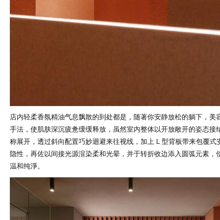
店内轻柔香氛精油气息飘散的到处都是，随著你安静放松的躺下，美
手法，使肌肤深沉疲惫缓缓释放，虽然室内整体以开放敞开的姿态接
称展开，透过斜向配置巧妙迴避来往视线，加上 L 型背板带来包覆式
隐性，再佐以间接光源渲染柔和光晕，并于转折收边添入圆弧元素，
温和纯淨。