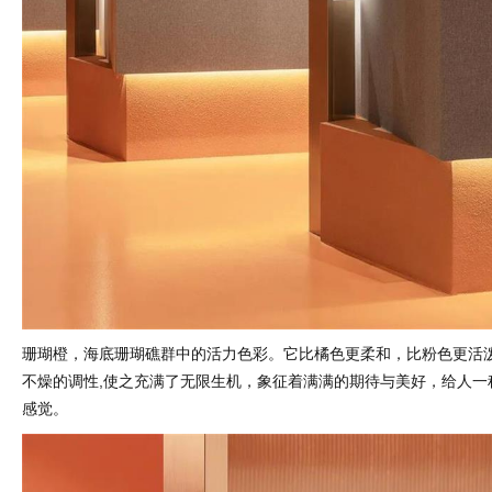
珊瑚橙，海底珊瑚礁群中的活力色彩。它比橘色更柔和，比粉色更活
不燥的调性,使之充满了无限生机，象征着满满的期待与美好，给人一
感觉。