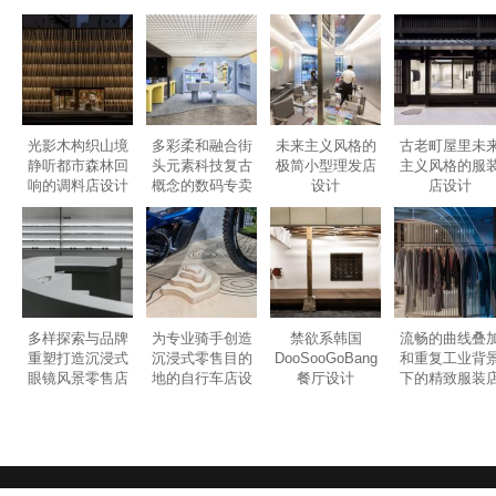
店设计
多样探索与品牌
为专业骑手创造
禁欲系韩国
流畅的曲线叠
重塑打造沉浸式
沉浸式零售目的
DooSooGoBang
和重复工业背
眼镜风景零售店
地的自行车店设
餐厅设计
下的精致服装
设计
计
设计
乐乎
花瓣
标签
网站地图
版权申明
2010-2020
GAVINDESIGN.COM
粤ICP备2020089240号-1