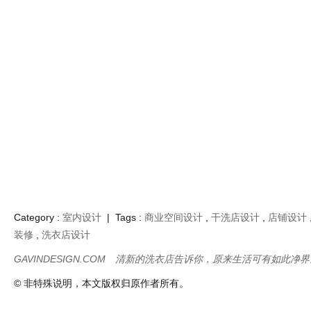
Category :
室内设计
| Tags :
商业空间设计
,
干洗店设计
,
店铺设计
装修
,
洗衣店设计
GAVINDESIGN.COM
清新的洗衣店告诉你，原来生活可有如此净界
© 非特殊说明，本文版权归原作者所有。
光影木构织山境
多彩柔和融合街
未来主义风格的
古老町屋里未
静听都市森林回
头元素科技复古
极简小型理发店
主义风格的服
响的调料店设计
概念的数码专卖
设计
店设计