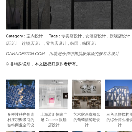
Category :
室内设计
| Tags :
专卖店设计
,
女装店设计
,
旗舰店设计
店设计
,
连锁店设计
,
零售店设计
,
韩国
,
韩国设计
GAVINDESIGN.COM
用墙划分和结构抽象体验的服装店设计
© 非特殊说明，本文版权归原作者所有。
多样性秩序创造
上海港汇恒隆广
艺术家画廊概念
三角形拼接构
村庄积聚吸引的
场 Coterie 眼镜
的葡萄酒餐吧设
的综合商业楼
独特商业空间设
店设计
计
计
计