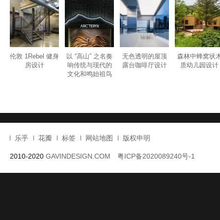
伦敦 1Rebel 健身
以 “高山” 之名奏
无色透明的屋顶
森林中蜂窝状
房设计
响传统与现代的
露台咖啡厅设计
质幼儿园设计
文化和鸣始祖鸟
非遗文化橱窗设
计
乐乎
花瓣
标签
网站地图
版权申明
2010-2020
GAVINDESIGN.COM
粤ICP备2020089240号-1