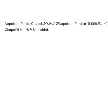
Napoleon Perdis Chapel是化妆品牌Napoleon Perdis的新旗
Chapel街上。出自Studiobird。