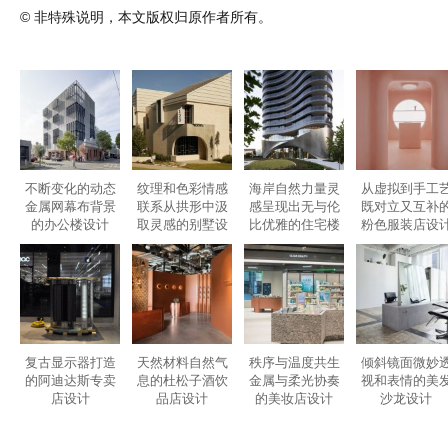
© 非特殊说明，本文版权归原作者所有。
不断变化的动态
纹理和色彩情感
海岸自然力量灵
从虚拟到手工
金属网幕布背景
联系从拱形中汲
感呈现出无与伦
既对立又互补
的办公楼设计
取灵感的别墅设
比优雅的住宅楼
粉色服装店设
计
设计
复古显示器打造
天然材料自然气
秩序与温度共生
倾斜镜面微妙
的阿迪达斯专卖
息的杜松子酒饮
金属与柔光协奏
视和表情的美
店设计
品店设计
的美妆店设计
沙龙设计