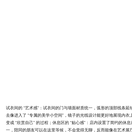
去像进入了 “专属的美学小空间”，镜子的光线设计能更好地展现内衣
变成 “欣赏自己” 的过程；休息区的 “贴心感”：店内设置了简约的休
一，陪同的朋友可以在这里等候，不会觉得无聊，反而能像在艺术展
感受空间的美；品牌墙的 “故事感”：墙面的品牌名录，像艺术展的 “
品牌都代表着一种女性美学风格，仿佛在告诉顾客：“这里的每一个选
的‘美学主张’投票”。