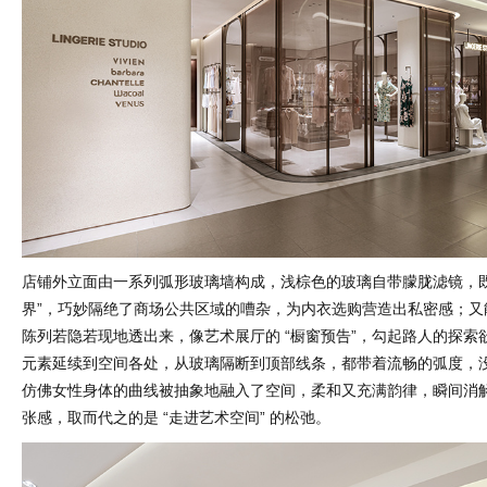
店铺外立面由一系列弧形玻璃墙构成，浅棕色的玻璃自带朦胧滤镜，既
界”，巧妙隔绝了商场公共区域的嘈杂，为内衣选购营造出私密感；又
陈列若隐若现地透出来，像艺术展厅的 “橱窗预告”，勾起路人的探索
元素延续到空间各处，从玻璃隔断到顶部线条，都带着流畅的弧度，
仿佛女性身体的曲线被抽象地融入了空间，柔和又充满韵律，瞬间消解了
张感，取而代之的是 “走进艺术空间” 的松弛。