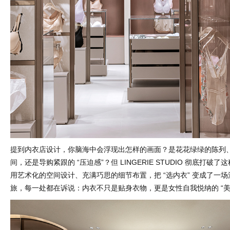
提到内衣店设计，你脑海中会浮现出怎样的画面？是花花绿绿的陈列
间，还是导购紧跟的 “压迫感”？但 LINGERIE STUDIO 彻底打破了
用艺术化的空间设计、充满巧思的细节布置，把 “选内衣” 变成了一
旅，每一处都在诉说：内衣不只是贴身衣物，更是女性自我悦纳的 “美