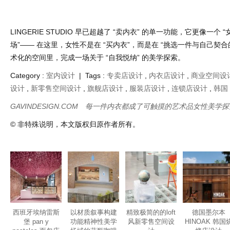
西班牙埃纳雷斯
以材质叙事构建
精致极简的的loft
德国墨尔本
堡 pan y
功能精神性美学
风新零售空间设
HINOAK 韩国
pasteles 面包店
场域的蓝瓶咖啡
计
烤店设计
设计
厅设计
在月球表面和时
圆形自由轻盈个
日本京都老屋改
雕刻各种动感
空星轨中迷失的
性的复古咖啡厅
造的民宿设计
足形象俏皮灵
买手店设计
设计
印象的珠宝店
计
乐乎
花瓣
标签
网站地图
版权申明
2010-2020
GAVINDESIGN.COM
粤ICP备2020089240号-1