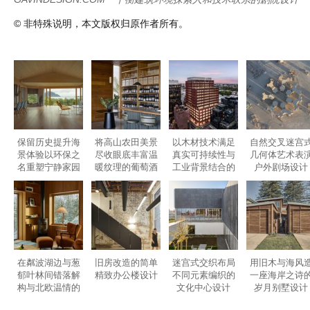
Category :
室内设计
,
建筑设计
| Tags :
剧场设计
,
剧院设计
,
文化
澳大利亚设计
,
艺术厅设计
,
表演厅设计
GAVINDESIGN.COM
平衡建筑环境探索人和技术联系的剧院设计
© 非特殊说明，本文版权归原作者所有。
保留历史提升海
将高山农田美景
以木材技术满足
自然交叉迷宫
景体验以环保之
尽收眼底丰富温
真实可持续性与
几何体艺术表
名重塑宁静家园
暖纹理的葡萄酒
工业背景结合的
户外剧场设计
的住宅改造设计
酒庄设计
办公楼设计