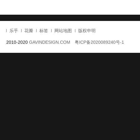
在粼波湖边与葱
旧房改造的简单
迷宫式交织布局
用旧木与海风
郁叶林间错落解
精致办公楼设计
不同元素编织的
一座海岸之诗
构与北欧温情的
文化中心设计
岁月别墅设计
度假屋设计
乐乎
花瓣
标签
网站地图
版权申明
2010-2020
GAVINDESIGN.COM
粤ICP备2020089240号-1