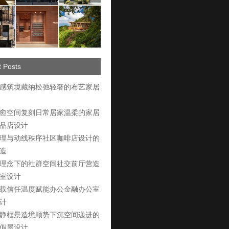
 Posts
感筑境藏纳松弛轻奢的布艺家居
愈空间复刻日常居家温柔的家居
品店设计
理与动线秩序社区咖啡店设计的
造
理念下的社群空间社交前厅营造
室设计
载信任温度赋能办公金融办公室
计
静框景造境顺势下沉空间递进的
假屋设计