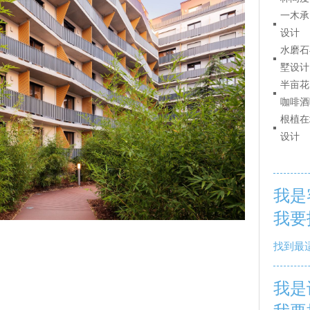
一木承
设计
水磨石
墅设计
半亩花
咖啡酒
根植在
设计
我是
我要
找到最
我是