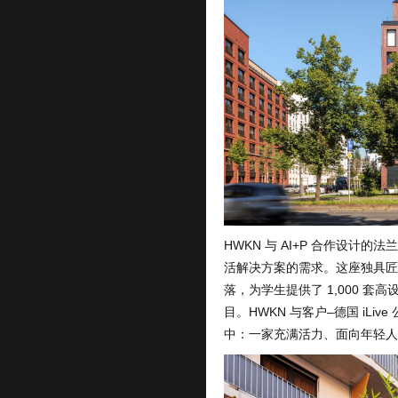
HWKN 与 AI+P 合作设计的
活解决方案的需求。这座独具匠
落，为学生提供了 1,000 
目。HWKN 与客户–德国 iLi
中：一家充满活力、面向年轻人的