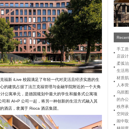
Recent
手工质
店设计
柔弧治
生活用
材质肌
法兰克福新 iLive 校园满足了年轻一代对灵活且经济实惠的生
人本营
心的建筑占据了法兰克福管理与金融学院附近的一个大角
乌班图
套高设计公寓单元，是德国规划中最大的学生和服务式公寓项
的办公
ve 公司和 AI+P 公司一起，将另一种创新的生活方式融入其
秩序承
酒店，隶属于 Rioca 酒店集团。
空间设
闹中取
林间度