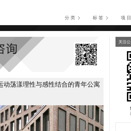
分 类
标 签
项 
关注公
运动荡漾理性与感性结合的青年公寓