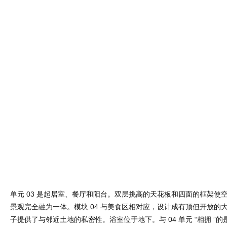
单元 03 是起居室、餐厅和阳台。双层挑高的天花板和四面的框架使
景观完全融为一体。模块 04 与美食区相对应，设计成有顶但开放的
子提供了与邻近土地的私密性。浴室位于地下。与 04 单元 “相拥 ”
日光浴甲板、小沙滩、水池和一条游泳道。泳池的三角形与土地本身