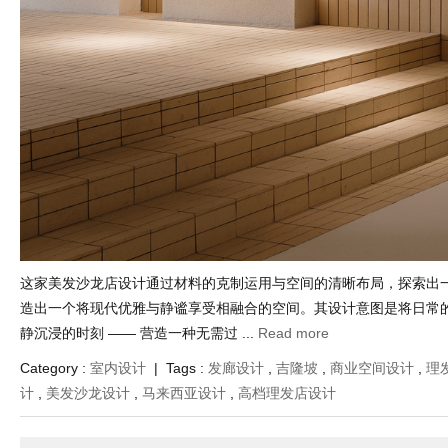
这家美发沙龙店设计通过材料的克制运用与空间的清晰布局，探索出
造出一个将现代优雅与静谧享受相融合的空间。其设计意图是将日常
静沉浸的时刻 —— 营造一种无需过 ...
Read more
Category :
室内设计
| Tags :
发廊设计
,
吉隆坡
,
商业空间设计
,
理
计
,
美发沙龙设计
,
马来西亚设计
,
高档理发店设计