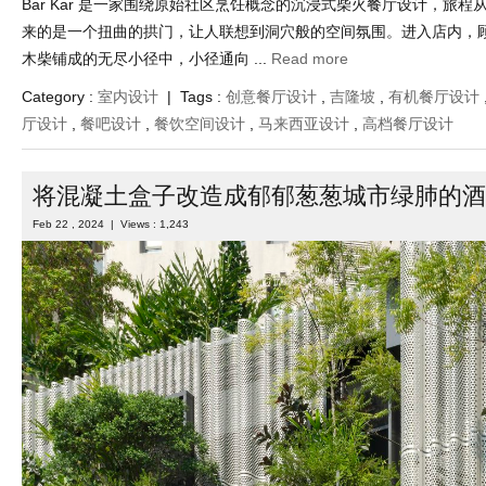
Bar Kar 是一家围绕原始社区烹饪概念的沉浸式柴火餐厅设计，旅
来的是一个扭曲的拱门，让人联想到洞穴般的空间氛围。进入店内，
木柴铺成的无尽小径中，小径通向 ...
Read more
Category :
室内设计
| Tags :
创意餐厅设计
,
吉隆坡
,
有机餐厅设计
厅设计
,
餐吧设计
,
餐饮空间设计
,
马来西亚设计
,
高档餐厅设计
将混凝土盒子改造成郁郁葱葱城市绿肺的酒
Feb 22 , 2024 | Views : 1,243