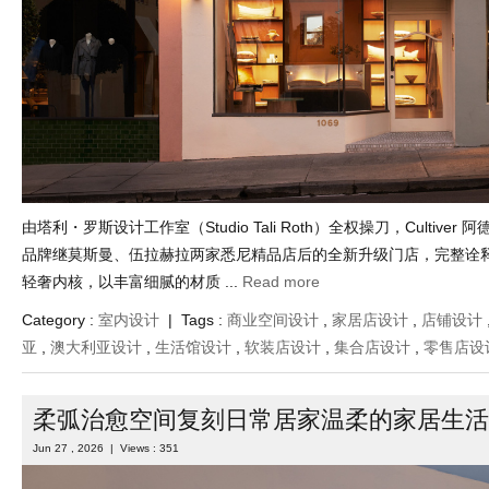
由塔利・罗斯设计工作室（Studio Tali Roth）全权操刀，Cultive
品牌继莫斯曼、伍拉赫拉两家悉尼精品店后的全新升级门店，完整诠
轻奢内核，以丰富细腻的材质 ...
Read more
Category :
室内设计
| Tags :
商业空间设计
,
家居店设计
,
店铺设计
亚
,
澳大利亚设计
,
生活馆设计
,
软装店设计
,
集合店设计
,
零售店设
柔弧治愈空间复刻日常居家温柔的家居生活
Jun 27 , 2026 | Views : 351