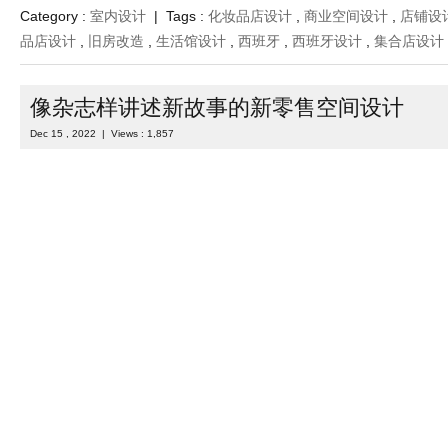
该生活馆设计是由 Nuria Val 和 Gabriela Salord 创立的 Rowse Be
220 平方米的旧办公室改建为工作室和展示厅。 该项目包括翻新位于巴塞罗
区一栋建筑三楼 ...
Read more
Category :
室内设计
| Tags :
化妆品店设计
,
商业空间设计
,
店铺设
品店设计
,
旧房改造
,
生活馆设计
,
西班牙
,
西班牙设计
,
集合店设计
像杂志样讲述新故事的新零售空间设计
Dec 15 , 2022 | Views : 1,857