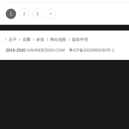
番茄口袋作为国内定义少女杂货新零售行业的一匹黑马，其零售空间
业初开始，在北京已经有合生汇，大悦城几家店，整体销售数据也是
接到这个任务的初期，寸设 ...
Read more
Category :
室内设计
| Tags :
北京
,
商店设计
,
寸匠设计
,
寸匠设计
计
,
新零售设计
,
礼品店设计
,
连锁店设计
,
集合店设计
,
零售店设计
1
2
3
>
乐乎
花瓣
标签
网站地图
版权申明
2010-2020
GAVINDESIGN.COM
粤ICP备2020089240号-1