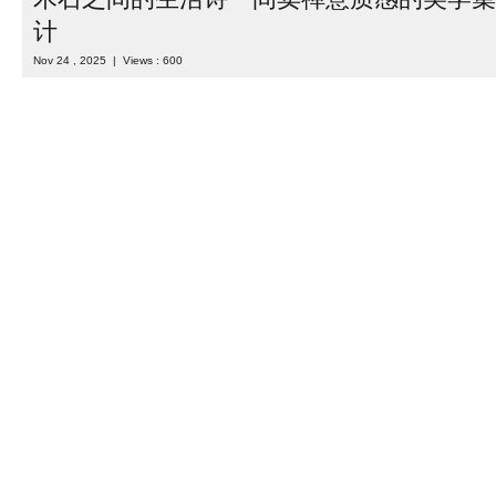
当美妆生活集合店设计跳出 “温馨杂货铺” 的惯性，这个以冷调工业
“秩序感 + 科技感 + 体验性” 三重维度，把日常消费变成一场关于 “高
逛店体验。 ...
Read more
Category :
室内设计
| Tags :
专卖店设计
,
便利店设计
,
化妆品店设
店铺设计
,
店面设计
,
美妆店设计
,
超市设计
,
集合店设计
,
零售店设
木石之间的生活诗一间卖禅意质感的美学集
计
Nov 24 , 2025 | Views : 600