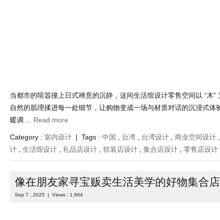
当都市的喧嚣撞上日式禅意的沉静，这间生活馆设计零售空间以 “木” 为