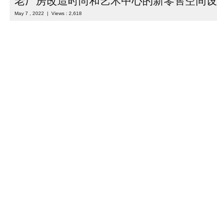
29CM诚品 "是网上商店 "29CM "的第一个线下新零售空间设计。
意味着认知的改变。29CM "专注于发现和介绍新事物。像讲故事一
是'29CM'网上商店的一个独特特点。 ...
Read more
Category :
室内设计
| Tags :
买手店设计
,
体验店设计
,
实体店设计
旧房改造
,
服装店设计
,
集合店设计
,
零售店设计
,
韩国
,
韩国设计
老厂房改造时尚和艺术中心的新零售空间设
May 7 , 2022 | Views : 2,618