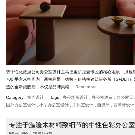
该个性化旅游公司办公室设计是马德里萨拉曼卡区的核心地段，贝拉斯克
700 平方米空间内，塞拉利昂・德拉・伊格拉建筑事务所（S+DLH）为
造的全新旗舰店，不仅是品牌集精 ...
Read more
Category :
室内设计
| Tags :
办公场所设计
,
办公室改造
,
办公室设
国外办公室设计
,
小型办公室设计
,
工作室设计
,
西班牙
,
西班牙设计
专注于温暖木材精致细节的中性色彩办公室
Mar 12 , 2023 | Views : 1,769