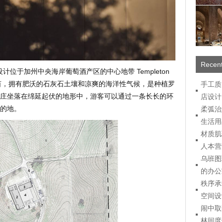
Recent
萄园酒庄设计位于加州中央海岸葡萄酒产区的中心地带 Templeton
0 英亩，拥有肥沃的石灰石土壤和凉爽的海洋性气候，是种植罗
手工质
庄坐落在绵延起伏的地形中，游客可以通过一条长长的环
店设计
的地。
柔弧治
生活用
材质肌
人本营
乌班图
的办公
秩序承
空间设
闹中取
林间度