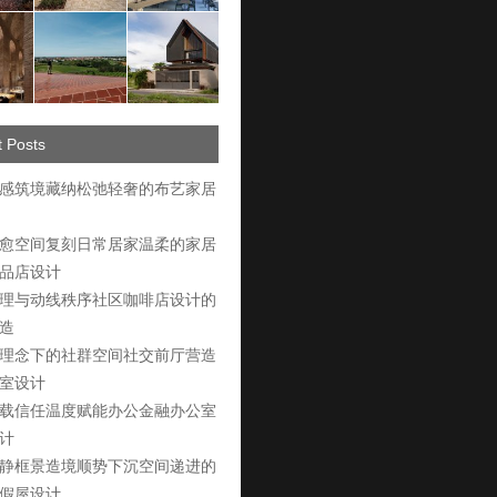
 Posts
感筑境藏纳松弛轻奢的布艺家居
愈空间复刻日常居家温柔的家居
品店设计
理与动线秩序社区咖啡店设计的
造
理念下的社群空间社交前厅营造
室设计
载信任温度赋能办公金融办公室
计
静框景造境顺势下沉空间递进的
假屋设计