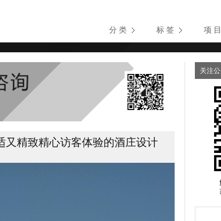
分 类
标 签
项 
关注公
适又精致精心访客体验的酒庄设计