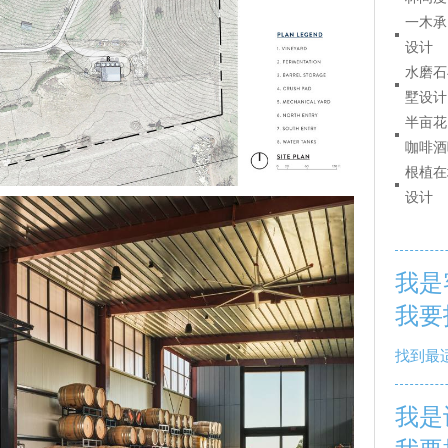
一木承
设计
水磨石
墅设计
半亩花
咖啡酒
根植在
设计
我是
我要
找到最
我是