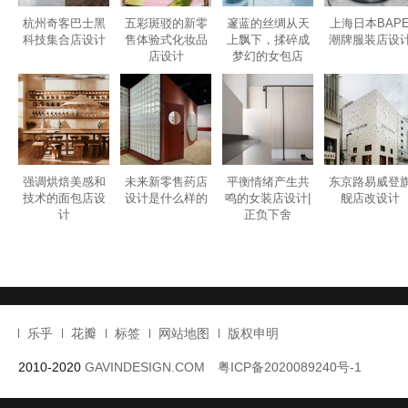
杭州奇客巴士黑
五彩斑驳的新零
邃蓝的丝绸从天
上海日本BAP
科技集合店设计
售体验式化妆品
上飘下，揉碎成
潮牌服装店设
店设计
梦幻的女包店
强调烘焙美感和
未来新零售药店
平衡情绪产生共
东京路易威登
技术的面包店设
设计是什么样的
鸣的女装店设计|
舰店改设计
计
正负下舍
乐乎
花瓣
标签
网站地图
版权申明
2010-2020
GAVINDESIGN.COM
粤ICP备2020089240号-1