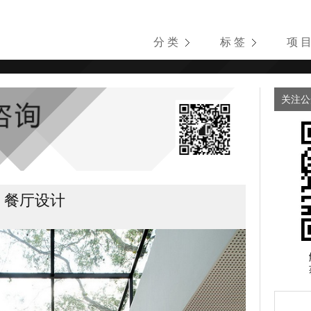
分 类
标 签
项 
关注公
h 餐厅设计