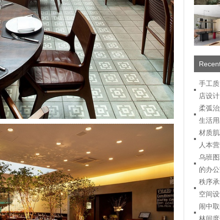
Recent
手工质
店设计
柔弧治
生活用
材质肌
人本营
乌班图
的办公
秩序承
空间设
闹中取
林间度