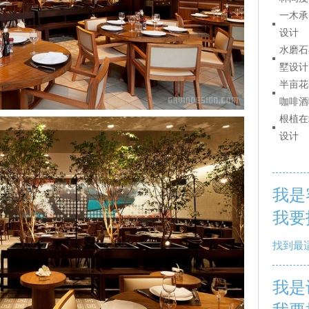
一木承
设计
水磨石
墅设计
半亩花
咖啡酒
根植在
设计
我是
我要
找到最
我是