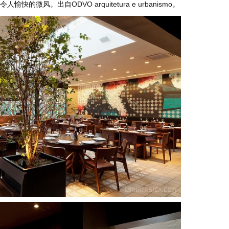
微风。出自ODVO arquitetura e urbanismo。