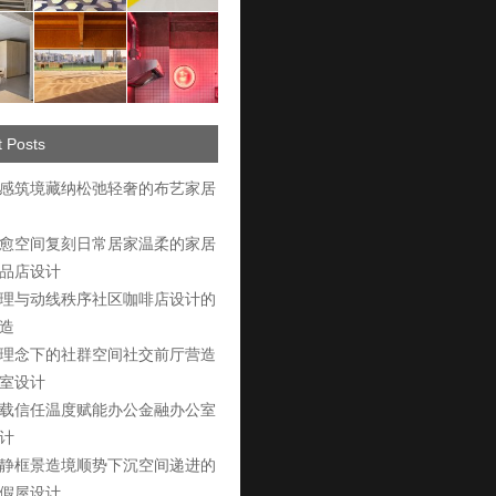
 Posts
感筑境藏纳松弛轻奢的布艺家居
愈空间复刻日常居家温柔的家居
品店设计
理与动线秩序社区咖啡店设计的
造
理念下的社群空间社交前厅营造
室设计
载信任温度赋能办公金融办公室
计
静框景造境顺势下沉空间递进的
假屋设计