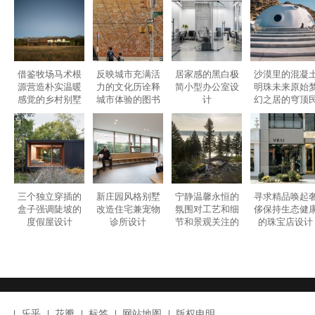
整个医院的新照明设备有助于界定客户和工作人员之间的区域，并为
觉质感。对店面的进一步修改包括新的断热门窗，以及部分隐藏在带
统。
Category :
室内设计
| Tags :
兽医店设计
,
兽医诊所设计
,
宠物医院
宠物美容店设计
,
美国
,
美国设计
GAVINDESIGN.COM
3D弧形墙打造纯净平静的宠物诊所设计
© 非特殊说明，本文版权归原作者所有。
借鉴牧场马术根
反映城市充满活
居家感的黑白极
沙漠里的混凝
源营造朴实温暖
力的文化历诠释
简小型办公室设
明珠未来原始
感觉的乡村别墅
城市体验的图书
计
幻之居的穹顶
设计
馆设计
宿设计