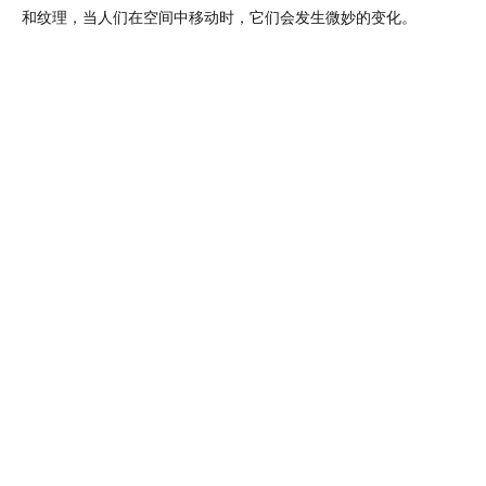
为了包裹带状墙的外表面，11/16 “宽x11/16 “深x108 “长的松木
叠起来，在平面上形成一个 “U “或凹槽形状。在垂直方向上，这些
长度上，并涂成白色。凹槽条的阴影线和带状墙的弧形几何形状为表
和纹理，当人们在空间中移动时，它们会发生微妙的变化。