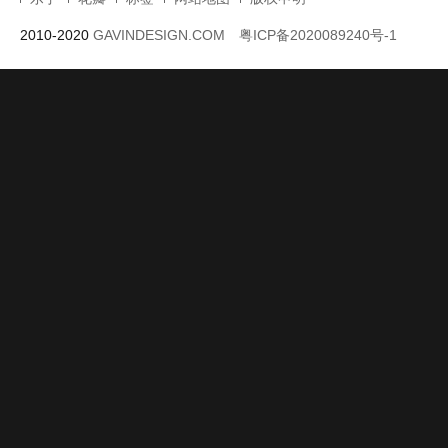
三个独立穿插的
新庄园风格别墅
宁静温馨永恒的
寻求精品唤起
盒子强调陡坡的
改造住宅兼宠物
氛围对工艺和细
侈保持生态健
度假屋设计
诊所设计
节和景观关注的
的珠宝店设计
度假屋设计
乐乎
花瓣
标签
网站地图
版权申明
2010-2020
GAVINDESIGN.COM
粤ICP备2020089240号-1