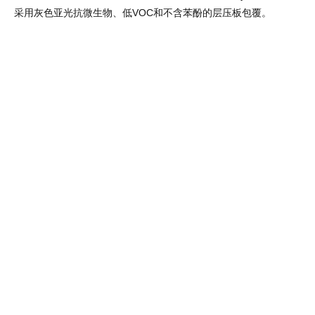
地板选择了大尺寸的灰色瓷片，以满足项目的耐久性要求，并突出空
候诊室区域使用了温暖的材料，包括定制的白橡木接待台和座椅元素
9′-0 “高的门被漆成浅蓝色，以配合Brilliant Veterinary Care
采用灰色亚光抗微生物、低VOC和不含苯酚的层压板包覆。