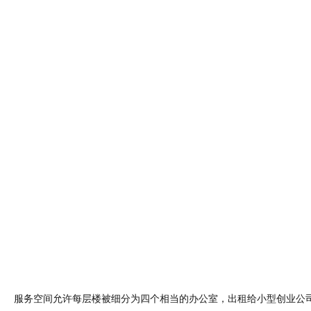
服务空间允许每层楼被细分为四个相当的办公室，出租给小型创业公
的独立服务。在开放的计划中，装置是可见的，假的天花板岛集中了
和隔音，加强了工作区的轻松特性，同时允许最大的植入多功能性。