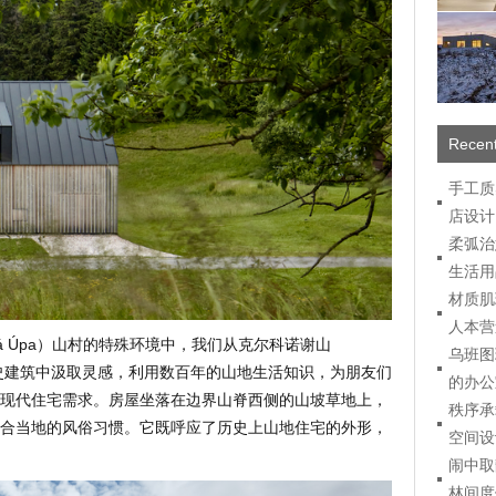
Recent
手工质
店设计
柔弧治
生活用
材质肌
人本营
á Úpa）山村的特殊环境中，我们从克尔科诺谢山
乌班图
ns）的历史建筑中汲取灵感，利用数百年的山地生活知识，为朋友们
的办公
现代住宅需求。房屋坐落在边界山脊西侧的山坡草地上，
秩序承
合当地的风俗习惯。它既呼应了历史上山地住宅的外形，
空间设
闹中取
林间度