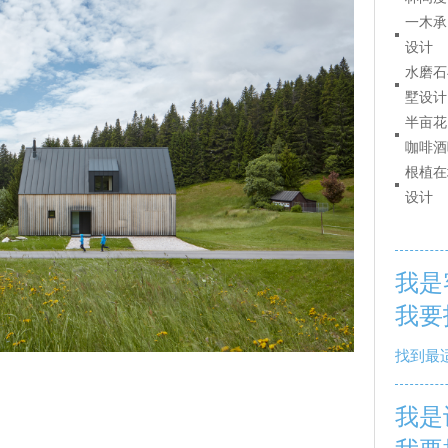
一木承
设计
水磨石
墅设计
半亩花
咖啡酒
根植在
设计
我是
我要
找到最
我是