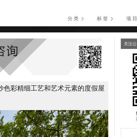
分 类
标 签
项 
关注公
妙色彩精细工艺和艺术元素的度假屋