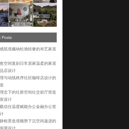
 Posts
感筑境藏纳松弛轻奢的布艺家居
愈空间复刻日常居家温柔的家居
品店设计
理与动线秩序社区咖啡店设计的
造
理念下的社群空间社交前厅营造
室设计
载信任温度赋能办公金融办公室
计
静框景造境顺势下沉空间递进的
假屋设计