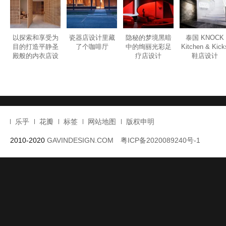
以探索和享受为
瓷器店设计里藏
隐秘的梦境黑暗
泰国 KNOCK
目的打造平静圣
了个咖啡厅
中的绚丽光彩足
Kitchen & Kick
殿般的内衣店设
疗店设计
鞋店设计
计
乐乎
花瓣
标签
网站地图
版权申明
2010-2020
GAVINDESIGN.COM
粤ICP备2020089240号-1