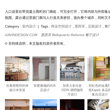
入口设置在带混凝土围栏的门廊处，可完全打开，它将内部与外部集
氛围。露台通过景观门廊与人行道关系密切，面向整个城市，同时又
Category :
室内设计
| Tags :
商业空间设计
,
墨西哥
,
店面设计
,
餐
GAVINDESIGN.COM
墨西哥 Bellopuerto Reforma 餐厅设计
© 非特殊说明，本文版权归原作者所有。
在曼彻斯特的体
软硬兼施的内衣
加拿大多伦多
彩虹色的金属
验日本茶道
店设计
ODIN 酒吧咖啡
造Kapok 多品
厅设计
集合店设计