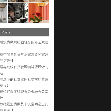
 Posts
感筑境藏纳松弛轻奢的布艺家居
愈空间复刻日常居家温柔的家居
品店设计
理与动线秩序社区咖啡店设计的
造
理念下的社群空间社交前厅营造
室设计
载信任温度赋能办公金融办公室
计
静框景造境顺势下沉空间递进的
假屋设计