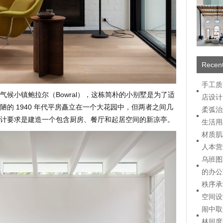
Recent
手工质
候小镇鲍拉尔（Bowral），这栋简朴的小别墅是为了适
店设计
的 1940 年代平房矗立在一个大花园中，但两者之间几
柔弧治
计要求是建造一个包含厨房、餐厅和起居空间的新凉亭。
生活用
材质肌
人本营
乌班图
的办公
秩序承
空间设
闹中取
林间度