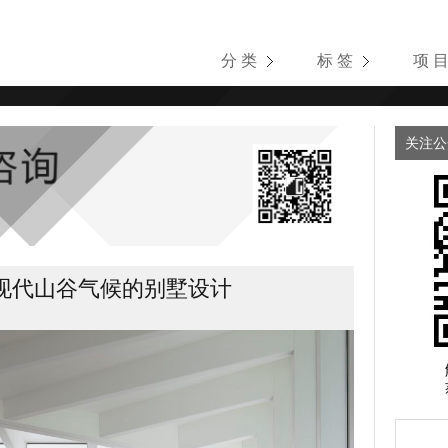
分 类
标 签
项 
关注公
现代山谷气候的别墅设计