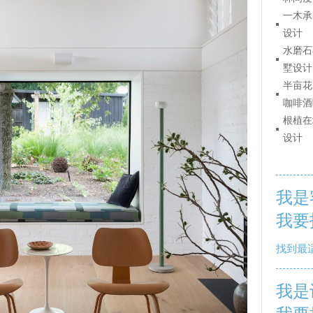
一木承
设计
水磨石
墅设计
半亩花
咖啡酒
根植在
设计
我是
我要
找到最
我是