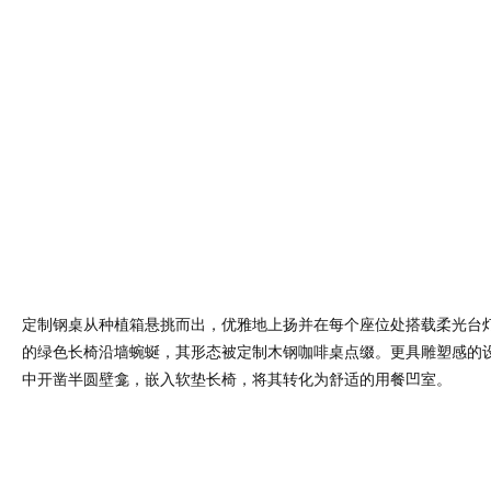
定制钢桌从种植箱悬挑而出，优雅地上扬并在每个座位处搭载柔光台
的绿色长椅沿墙蜿蜒，其形态被定制木钢咖啡桌点缀。更具雕塑感的
中开凿半圆壁龛，嵌入软垫长椅，将其转化为舒适的用餐凹室。