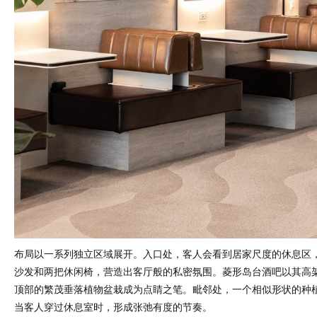
布局以一系列独立区域展开。入口处，客人会看到居家尺度的休息区
沙发和两把休闲椅，营造出客厅般的私密氛围。菱形岛台酒吧以其高
顶部的繁茂垂落植物盆栽成为点睛之笔。毗邻处，一个相似形状的种
当客人穿过休息室时，形成张弛有度的节奏。