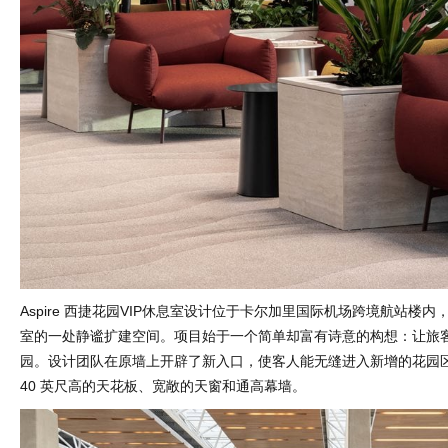
Aspire 西捷花园VIP休息室设计位于卡尔加里国际机场跨境航站楼内，是现
室的一处静谧扩建空间。项目始于一个简单却富有诗意的构想：让旅
园。设计团队在原墙上开辟了新入口，使客人能无缝进入新增的花园区
40 英尺高的天花板、宽敞的天窗和通高幕墙。