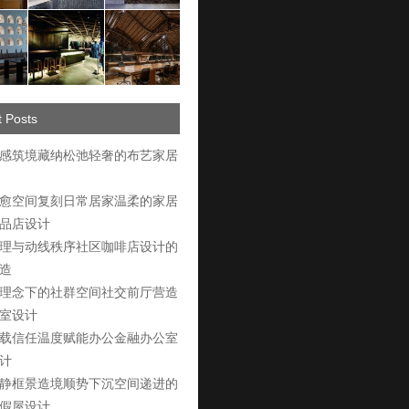
 Posts
感筑境藏纳松弛轻奢的布艺家居
愈空间复刻日常居家温柔的家居
品店设计
理与动线秩序社区咖啡店设计的
造
理念下的社群空间社交前厅营造
室设计
载信任温度赋能办公金融办公室
计
静框景造境顺势下沉空间递进的
假屋设计