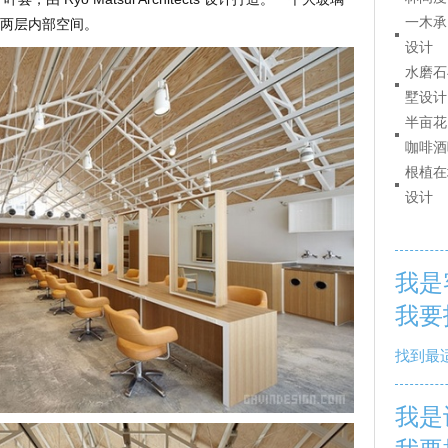
一木承
两层内部空间。
设计
水磨石
墅设计
半亩花
咖啡酒
根植在
设计
我是
我要
找到最
我是