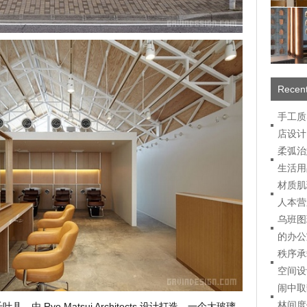
Recent
手工质
店设计
柔弧治
生活用
材质肌
人本营
乌班图
的办公
秩序承
空间设
闹中取
林间度
，由 Ryo Matsui Architects 设计打造。一个大玻璃