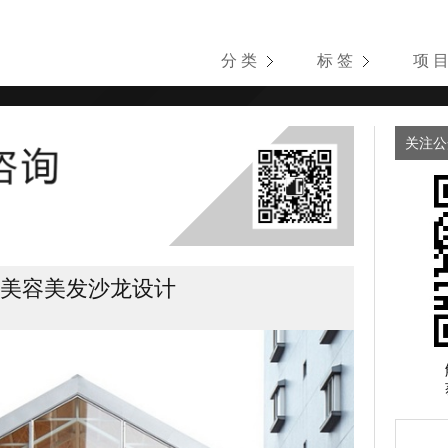
分 类
标 签
项 
关注公
do 美容美发沙龙设计