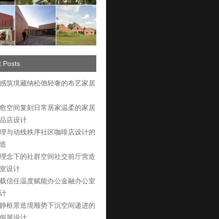
 Posts
感筑境藏纳松弛轻奢的布艺家居
愈空间复刻日常居家温柔的家居
品店设计
理与动线秩序社区咖啡店设计的
造
理念下的社群空间社交前厅营造
室设计
载信任温度赋能办公金融办公室
计
静框景造境顺势下沉空间递进的
假屋设计