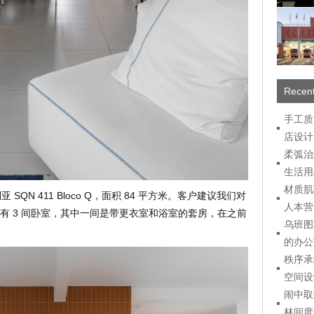
Recent
手工质
店设计
柔弧治
生活用
材质肌
亚 SQN 411 Bloco Q，面积 84 平方米。客户建议我们对
人本营
有 3 间卧室，其中一间是带更衣室和浴室的套房，在之前
乌班图
的办公
秩序承
空间设
闹中取
林间度