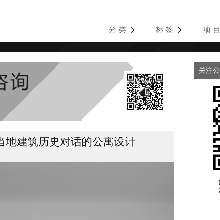
分 类
标 签
项 
关注公
当地建筑历史对话的公寓设计