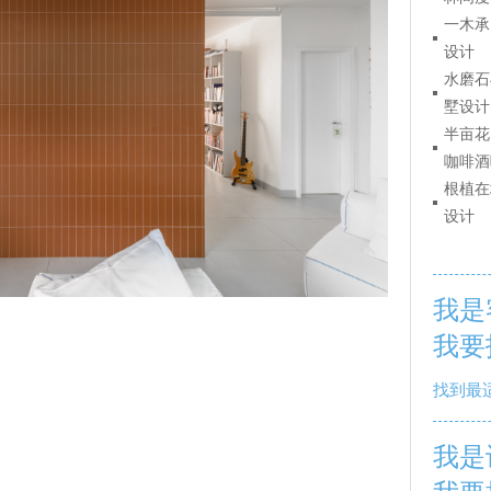
一木承
设计
水磨石
墅设计
半亩花
咖啡酒
根植在
设计
我是
我要
找到最
我是